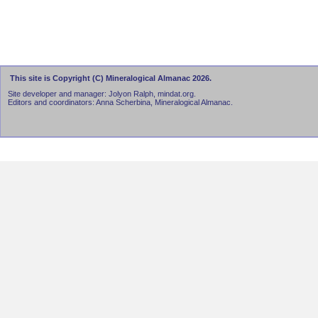
This site is Copyright (C) Mineralogical Almanac 2026.
Site developer and manager: Jolyon Ralph, mindat.org.
Editors and coordinators: Anna Scherbina, Mineralogical Almanac.