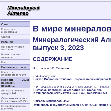
О нас
В мире минерало
Контактная
информация
Ссылки
Минералогический Аль
Издания
выпуск 3, 2023
Минералогический
Альманах
Новые данные о
минералах
СОДЕРЖАНИЕ
Книги
Письма читателей
К столетию В.И. Степанова
Коллеги из
Владивостока пишут
Н.А. Криволуцкая
Виктор Иванович Степанов – выдающийся минералог 
Новости 2021:
выставки,
поездки...
Д.И. Белаковский, И.В. Пеков, А.Б. Никифоров, А.О. Карпов
Выставка, посвященная столетию В.И. Степанова,
Минералогические
в Минералогическом музее имени А.Е. Ферсмана РАН
ярмарки 2021
Самоцветный развал,
Ярмарки минералов-2023:
25-26 сентября 2021 г.
«Минералы и самоцветы (Mineral & Gem)», Сан-Мари-о-
Музей Королевского
института