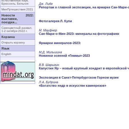
естественных наук,
Брюссель, Бельгия
Дж. Либе
Репортаж о главной экспозиции, на ярмарке
Сан-Мари
MинПутешествия 2021
Новости 2022:
выставки,
Фотогалерея Л. Купи
поездки...
Самоцветный развал,
М. Мауфнер
1-2 октября 2022 г.
Сан-Мари-о-Мин-2023: минералы на фотографиях
Корзина
Открыть корзину
Ярмарки минералов-2023:
Язык
М.Д. Мильшина
English
Новинки осенней «Геммы»-2023
В.В. Шарыгин
Капустин Яр – новый крупный хондрит в европейской 
Экспозиция в Санкт-Петербургском Горном музее
Л.А. Будрина
«Богатство недр в искусстве камнерезов»